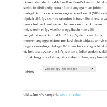
részen található durvább FluidFlex FireWall kívülről blokkol
szelet, belülről pedig extra hőtartó anyaga miatt jobban
melegít. A ruha varrással és ragasztással készült (GBS), val
tépőzár-álló, így számos kalandon át használható lesz. A va
nem a testhez közeli részen, hanem a neoprén külsején
helyezkedik el, így viseléskor egyáltalán nem válik
kényelmetlenné. A ruhát F.U.Z.E. Zip System, azaz dupla
neoprén anyaggal ellátott mellkasi cipzár zárja. Ez annyit t
hogy a zárórétegen túl egy 360 fokos belső réteg is blokkol
víz bejutását. Az EPIC-et kifejezetten ajánljuk azoknak, aki
tudják, hogy sok időt fognak a vízben tölteni, vagy fázósa
Méret
Cikkszám:
N/A
Kategória:
Neoprén ruhák