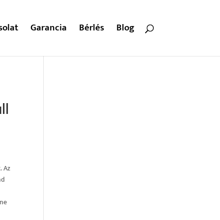
solat
Garancia
Bérlés
Blog
ll
. Az
nd
nne