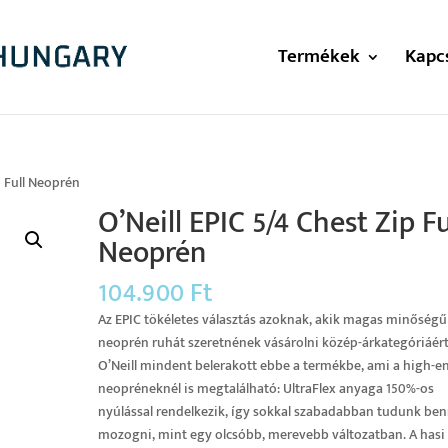
Termékek
Kapc
p Full Neoprén
O’Neill EPIC 5/4 Chest Zip Fu
Neoprén
104.900
Ft
Az EPIC tökéletes választás azoknak, akik magas minőségű
neoprén ruhát szeretnének vásárolni közép-árkategóriáért
O’Neill mindent belerakott ebbe a termékbe, ami a high-e
neopréneknél is megtalálható: UltraFlex anyaga 150%-os
nyúlással rendelkezik, így sokkal szabadabban tudunk be
mozogni, mint egy olcsóbb, merevebb változatban. A hasi