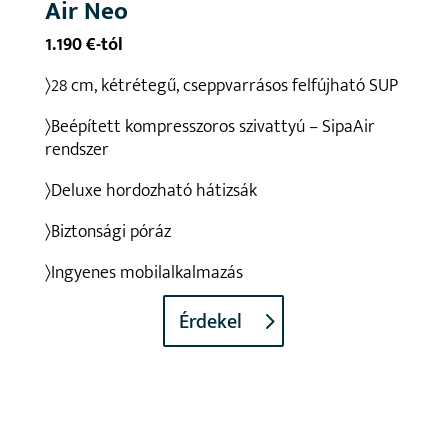
Air Neo
1.190 €-tól
〉28 cm, kétrétegű, cseppvarrásos felfújható SUP
〉Beépített kompresszoros szivattyú – SipaAir
rendszer
〉Deluxe hordozható hátizsák
〉Biztonsági póráz
〉Ingyenes mobilalkalmazás
Érdekel