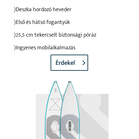
〉Deszka hordozó heveder
〉Első és hátsó fogantyúk
〉25,5 cm tekercselt biztonsági póráz
〉Ingyenes mobilalkalmazás
Érdekel