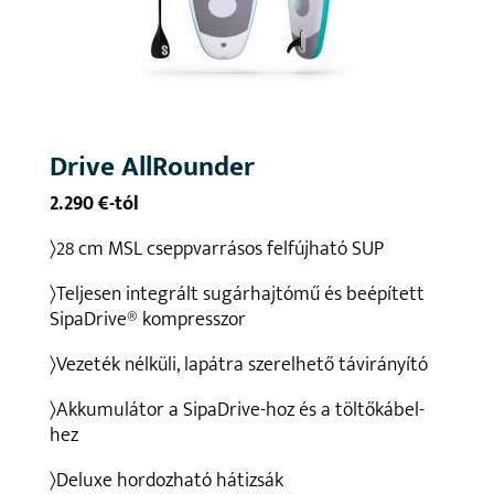
Drive AllRounder
2.290 €-tól
〉28 cm MSL cseppvarrásos felfújható SUP
〉Teljesen integrált sugárhajtómű és beépített
SipaDrive® kompresszor
〉Vezeték nélküli, lapátra szerelhető távirányító
〉Akkumulátor a SipaDrive-hoz és a töltőkábel-
hez
〉Deluxe hordozható hátizsák