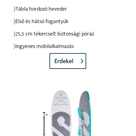
〉Tábla hordozó heveder
〉Első és hátsó fogantyúk
〉25,5 cm tekercselt biztonsági póráz
〉Ingyenes mobilalkalmazás
Érdekel