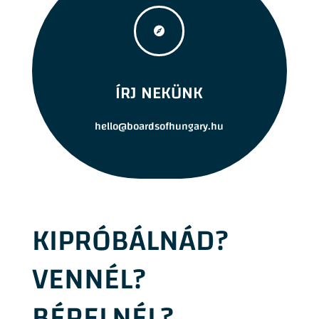

ÍRJ NEKÜNK
hello@boardsofhungary.hu
KIPRÓBÁLNÁD?
VENNÉL?
BÉRELNÉL?