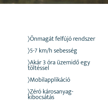
〉Önmagát felfújó rendszer
〉5-7 km/h sebesség
〉Akár 3 óra üzemidő egy
töltéssel
〉Mobilapplikáció
〉Zéró károsanyag-
kibocsátás