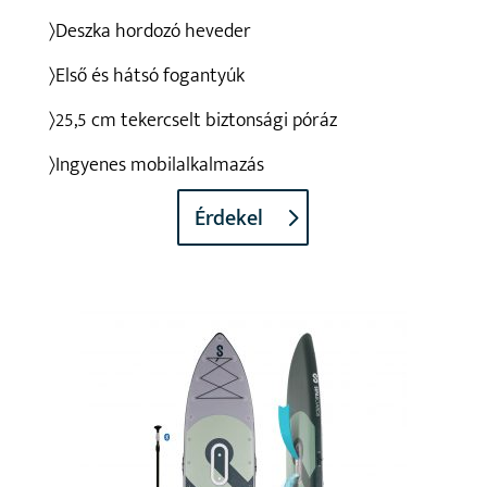
〉Deszka hordozó heveder
〉Első és hátsó fogantyúk
〉25,5 cm tekercselt biztonsági póráz
〉Ingyenes mobilalkalmazás
Érdekel