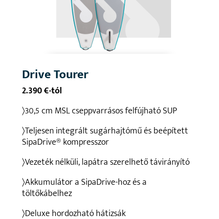
Drive Tourer
2.390 €-tól
〉30,5 cm MSL cseppvarrásos felfújható SUP
〉Teljesen integrált sugárhajtómű és beépített
SipaDrive® kompresszor
〉Vezeték nélküli, lapátra szerelhető távirányító
〉Akkumulátor a SipaDrive-hoz és a
töltőkábelhez
〉Deluxe hordozható hátizsák