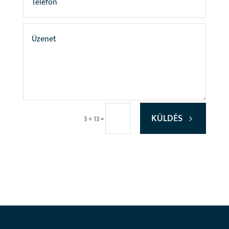
KÜLDÉS
=
3 + 13