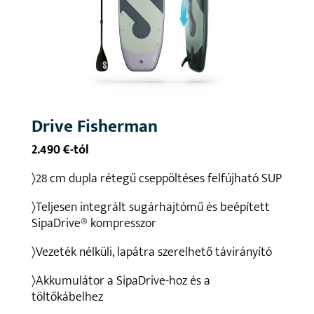
Drive Fisherman
2.490 €-tól
〉28 cm dupla rétegű cseppöltéses felfújható SUP
〉Teljesen integrált sugárhajtómű és beépített
SipaDrive® kompresszor
〉Vezeték nélküli, lapátra szerelhető távirányító
〉Akkumulátor a SipaDrive-hoz és a
töltőkábelhez