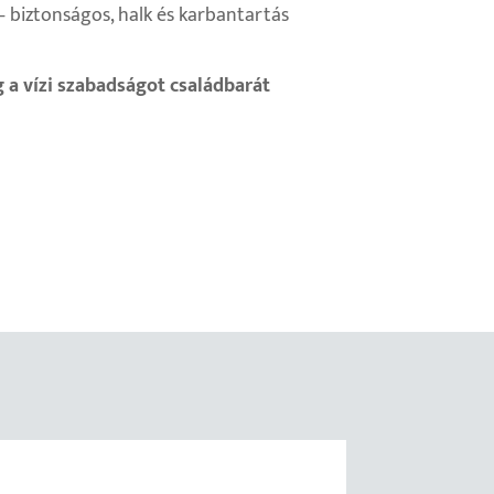
 – biztonságos, halk és karbantartás
g a vízi szabadságot családbarát