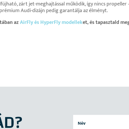
fújható, zárt jet-meghajtással működik, így nincs propeller
a prémium Audi-dizájn pedig garantálja az élményt.
atában az
AirFly és HyperFly modellek
et, és tapasztald me
ÁD?