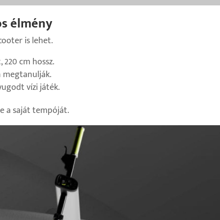
ós élmény
ooter is lehet.
t, 220 cm hossz.
n megtanulják.
ugodt vízi játék.
e a saját tempóját.