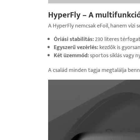
HyperFly – A multifunkci
A HyperFly nemcsak eFoil, hanem vízi sc
Óriási stabilitás:
230 literes térfoga
Egyszerű vezérlés:
kezdők is gyorsa
Két üzemmód:
sportos siklás vagy ny
A család minden tagja megtalálja benn