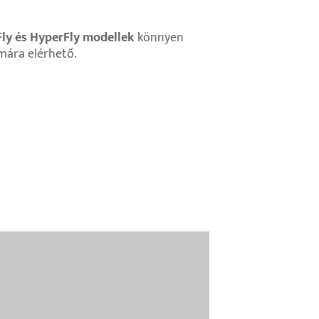
Fly és HyperFly modellek
könnyen
ámára elérhető.