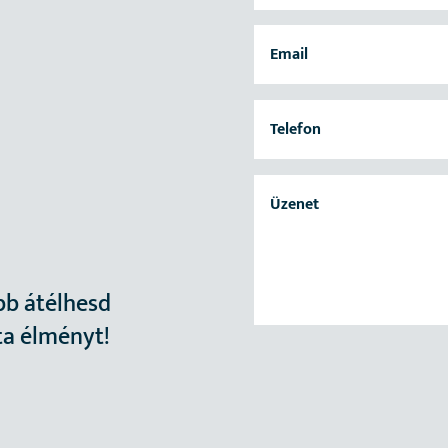
bb átélhesd
ta élményt!