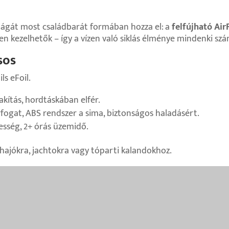
ilágát most családbarát formában hozza el: a
felfújható Air
en kezelhetők – így a vízen való siklás élménye mindenki sz
sos
ls eFoil.
akítás, hordtáskában elfér.
rfogat, ABS rendszer a sima, biztonságos haladásért.
sség, 2+ órás üzemidő.
, hajókra, jachtokra vagy tóparti kalandokhoz.