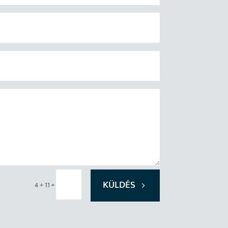
KÜLDÉS
=
4 + 11