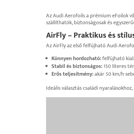
Az Audi Aerofoils a prémium eFoilok v
szállíthatók, biztonságosak és egyszerű
AirFly – Praktikus és stílu
Az AirFly az első felfújható Audi Aerofoi
Könnyen hordozható:
felfújható kial
Stabil és biztonságos:
150 literes té
Erős teljesítmény:
akár 50 km/h sebe
Ideális választás családi nyaralásokhoz